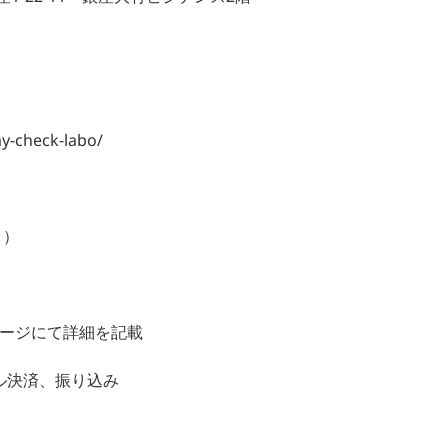
1-22-11 銀座大竹ビジデンス2階
check-labo/
く）
ページにて詳細を記載
ル決済、振り込み