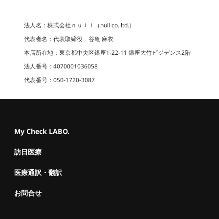
法人名：株式会社ｎｕｌｌ（null co. ltd.）
代表者名：代表取締役 谷亀 麻衣
本店所在地：東京都中央区銀座1-22-11 銀座大竹ビジデンス2階
法人番号：4070001036058
代表番号：050-1720-3087
My Check LABO.
訪日医療
医療通訳・翻訳
お問合せ