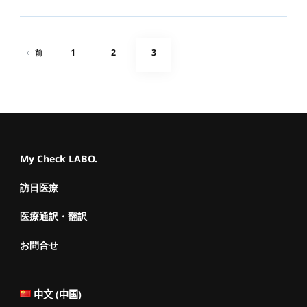
投
固
固
固
1
2
3
前
稿
の
定
定
定
ペ
ペ
ペ
ペ
ー
ジ
ー
ー
ー
My Check LABO.
送
訪日医療
ジ
ジ
ジ
り
医療通訳・翻訳
お問合せ
中文 (中国)